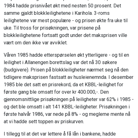
1984 hadde prisnivået økt med nesten 50 prosent. Det
samme gjaldt blokkleilighetene i Karihola. 3-roms
leilighetene var mest populære - og prisen økte fra uke til
uke. Til tross for prisøkningen, var prisene på
blokkleilighetene fortsatt godt under det maksprisen ville
vært om den ikke var avviklet.
Våren 1985 hadde etterspørselen økt ytterligere - og til en
leilighet i Allanengen borettslag var det nå 30 søkere
(budgivere). Prisen på blokkleiligheter nærmet seg nå den
tidligere maksprisen fastsatt av husleienemnda. I desember
1985 ble det satt en prisrekord, da et KBBL-leilighet for
første gang ble omsatt for over kr 400.000,-. Den
gjennomsnittlige prisøkningen på leiligheter var 62% i 1985 -
og det ble omsatt i alt 141 KBBL-leiligheter. Prisøkningen i
første halvår 1986, var nede på 8% - og meglerne mente nå
at vi hadde sett toppen av priskurven.
I tillegg til at det var lettere å få lån i bankene, hadde