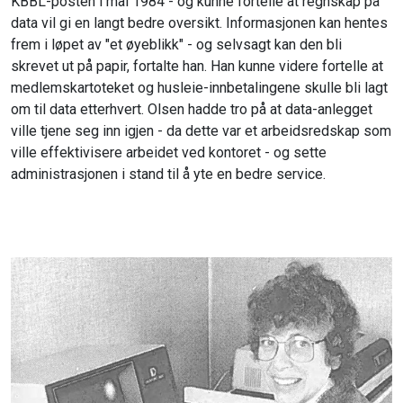
KBBL-posten i mai 1984 - og kunne fortelle at regnskap på
data vil gi en langt bedre oversikt. Informasjonen kan hentes
frem i løpet av "et øyeblikk" - og selvsagt kan den bli
skrevet ut på papir, fortalte han. Han kunne videre fortelle at
medlemskartoteket og husleie-innbetalingene skulle bli lagt
om til data etterhvert. Olsen hadde tro på at data-anlegget
ville tjene seg inn igjen - da dette var et arbeidsredskap som
ville effektivisere arbeidet ved kontoret - og sette
administrasjonen i stand til å yte en bedre service.