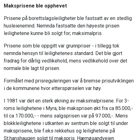
Maksprisene ble opphevet
Prisene på borettslagsleiligheter ble fastsatt av en stedlig
husleienemnd. Nemnda fastsatte den høyeste prisen
leilighetene kunne bli solgt for; maksimalpris.
Prisene som ble oppgitt var grunnpriser - i tillegg tok
nemnda hensyn til leilighetenes standard. Det ble gjort
fradrag for dårlig vedlikehold, mens vedlikehold over det
normale ble lagt til prisen.
Formålet med prisreguleringen var å bremse prisutviklingen
i de kommunene hvor etterspørselen var høy.
I 1981 var det en sterk økning av maksimalprisene. For 3-
roms leilighetene i Myra, ble maksprisen økt fra ca 85.000,-
til ca 170.000,- - mens salgsprisen var på 97.000,-. Mens
blokkleilighetene i utkanten av sentrum ble solgt til under
maksprisene, ble f.eks rekkehus og leilighetene på
St.hanshaugen solgt til makspris. Hærnøsandveien