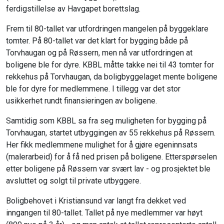
ferdigstillelse av Havgapet borettslag.
Frem til 80-tallet var utfordringen mangelen på byggeklare
tomter. På 80-tallet var det klart for bygging både på
Torvhaugan og på Røssern, men nå var utfordringen at
boligene ble for dyre. KBBL måtte takke nei til 43 tomter for
rekkehus på Torvhaugan, da boligbyggelaget mente boligene
ble for dyre for medlemmene. I tillegg var det stor
usikkerhet rundt finansieringen av boligene.
Samtidig som KBBL sa fra seg muligheten for bygging på
Torvhaugan, startet utbyggingen av 55 rekkehus på Røssern.
Her fikk medlemmene mulighet for å gjøre egeninnsats
(malerarbeid) for å få ned prisen på boligene. Etterspørselen
etter boligene på Røssern var svært lav - og prosjektet ble
avsluttet og solgt til private utbyggere.
Boligbehovet i Kristiansund var langt fra dekket ved
inngangen til 80-tallet. Tallet på nye medlemmer var høyt