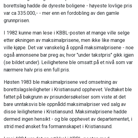
borettslag hadde de dyreste boligene - høyeste lovlige pris
var ca 335.000,- - mer enn en fordobling av den gamle
grunnprisen.
I 1982 kunne man lese i KBBL-posten at mange ville selge
etter økningen av maksimalprisene, men ikke like mange
ville kjøpe. Det var vanskelig å oppnå maksimalprisene - noe
også annonsene bar preg av, hvor "under takstpris" gikk igjen
(se bildet under). Leilighetene ble omsatt på et nivå som var
nærmere halv pris enn full pris.
Høsten 1983 ble maksimalprisene ved omsetning av
borettslagsleiligheter i Kristiansund opphevet. Vedtaket ble
fattet på bakgrunn av prisundersøkelser som viste at det
bare unntaksvis ble oppnådd maksimalpriser ved salg av
disse leilighetene i Kristiansund. Maksimalprisene hadde
dermed ingen hensikt - og ble opphevet av departementet, i
strid med ønsket fra formannskapet i Kristiansund.