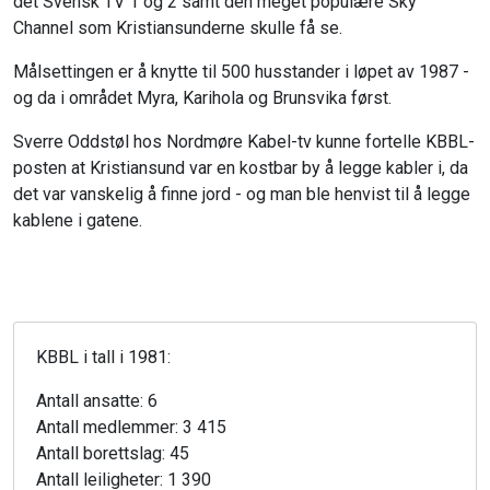
det Svensk TV 1 og 2 samt den meget populære Sky
Channel som Kristiansunderne skulle få se.
Målsettingen er å knytte til 500 husstander i løpet av 1987 -
og da i området Myra, Karihola og Brunsvika først.
Sverre Oddstøl hos Nordmøre Kabel-tv kunne fortelle KBBL-
posten at Kristiansund var en kostbar by å legge kabler i, da
det var vanskelig å finne jord - og man ble henvist til å legge
kablene i gatene.
KBBL i tall i 1981:
Antall ansatte: 6
Antall medlemmer: 3 415
Antall borettslag: 45
Antall leiligheter: 1 390