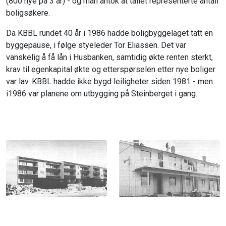
(800 nye på 3 år) - og man antok at tallet representerte antall
boligsøkere.
Da KBBL rundet 40 år i 1986 hadde boligbyggelaget tatt en
byggepause, i følge styeleder Tor Eliassen. Det var
vanskelig å få lån i Husbanken, samtidig økte renten sterkt,
krav til egenkapital økte og etterspørselen etter nye boliger
var lav. KBBL hadde ikke bygd leiligheter siden 1981 - men
i1986 var planene om utbygging på Steinberget i gang.