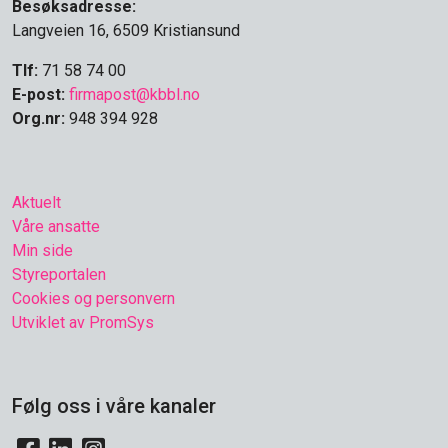
Besøksadresse:
Langveien 16, 6509 Kristiansund
Tlf:
71 58 74 00
E-post:
firmapost@kbbl.no
Org.nr:
948 394 928
Aktuelt
Våre ansatte
Min side
Styreportalen
Cookies og personvern
Utviklet av PromSys
Følg oss i våre kanaler